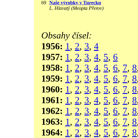
69
Naše výrobky v Turecku
L. Hlavatý (Meopta Přerov)
Obsahy čísel:
1956:
1
,
2
,
3
,
4
1957:
1
,
2
,
3
,
4
,
5
,
6
1958:
1
,
2
,
3
,
4
,
5
,
6
,
7
,
8
1959:
1
,
2
,
3
,
4
,
5
,
6
,
7
,
8
1960:
1
,
2
,
3
,
4
,
5
,
6
,
7
,
8
1961:
1
,
2
,
3
,
4
,
5
,
6
,
7
,
8
1962:
1
,
2
,
3
,
4
,
5
,
6
,
7
,
8
1963:
1
,
2
,
3
,
4
,
5
,
6
,
7
,
8
1964:
1
,
2
,
3
,
4
,
5
,
6
,
7
,
8