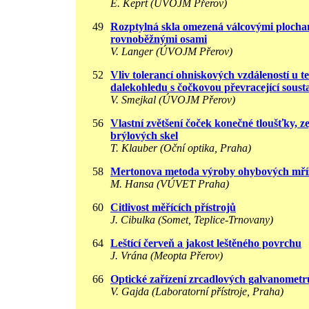
E. Keprt (ÚVOJM Přerov)
49
Rozptylná skla omezená válcovými plocha
rovnoběžnými osami
V. Langer (ÚVOJM Přerov)
52
Vliv tolerancí ohniskových vzdáleností u t
dalekohledu s čočkovou převracející soust
V. Smejkal (ÚVOJM Přerov)
56
Vlastní zvětšení čoček konečné tloušťky, 
brýlových skel
T. Klauber (Oční optika, Praha)
58
Mertonova metoda výroby ohybových mří
M. Hansa (VÚVET Praha)
60
Citlivost měřících přístrojů
J. Cibulka (Somet, Teplice-Trnovany)
64
Leštící červeň a jakost leštěného povrchu
J. Vrána (Meopta Přerov)
66
Optické zařízení zrcadlových galvanometr
V. Gajda (Laboratorní přístroje, Praha)