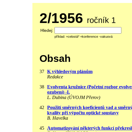
2/1956
ročník 1
Hledej:
příklad: +celostá* +konference -vakuová
Obsah
37
K výhledovým plánům
Redakce
38
Evolventa kružnice (Početní rozbor evolve
ozubení) -I.
L. Dubina (ÚVOJM Přerov)
42
Použití směrných koeficientů vad a směrný
kvality při výpočtu optické soustavy
B. Havelka
45
Automatizování některých funkcí překres