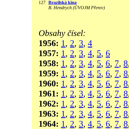
127
Brazilská kina
B. Hendrych (ÚVOJM Přerov)
Obsahy čísel:
1956:
1
,
2
,
3
,
4
1957:
1
,
2
,
3
,
4
,
5
,
6
1958:
1
,
2
,
3
,
4
,
5
,
6
,
7
,
8
1959:
1
,
2
,
3
,
4
,
5
,
6
,
7
,
8
1960:
1
,
2
,
3
,
4
,
5
,
6
,
7
,
8
1961:
1
,
2
,
3
,
4
,
5
,
6
,
7
,
8
1962:
1
,
2
,
3
,
4
,
5
,
6
,
7
,
8
1963:
1
,
2
,
3
,
4
,
5
,
6
,
7
,
8
1964:
1
,
2
,
3
,
4
,
5
,
6
,
7
,
8