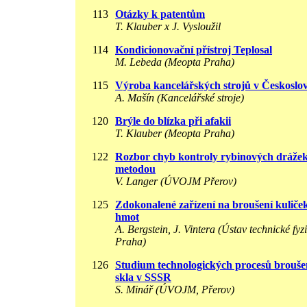
113
Otázky k patentům
T. Klauber x J. Vysloužil
114
Kondicionovační přístroj Teplosal
M. Lebeda (Meopta Praha)
115
Výroba kancelářských strojů v Českoslo
A. Mašín (Kancelářské stroje)
120
Brýle do blízka při afakii
T. Klauber (Meopta Praha)
122
Rozbor chyb kontroly rybinových dráže
metodou
V. Langer (ÚVOJM Přerov)
125
Zdokonalené zařízení na broušení kuliče
hmot
A. Bergstein, J. Vintera (Ústav technické fy
Praha)
126
Studium technologických procesů broušení
skla v SSSR
S. Minář (ÚVOJM, Přerov)