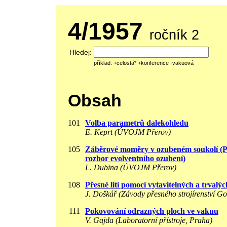
4/1957
ročník 2
Hledej:
příklad: +celostá* +konference -vakuová
Obsah
101
Volba parametrů dalekohledu
E. Keprt (ÚVOJM Přerov)
105
Záběrové moměry v ozubeném soukolí (P
rozbor evolventního ozubení)
L. Dubina (ÚVOJM Přerov)
108
Přesné lití pomocí vytavitelných a trvalý
J. Doškář (Závody přesného strojírenství G
111
Pokovování odrazných ploch ve vakuu
V. Gajda (Laboratorní přístroje, Praha)