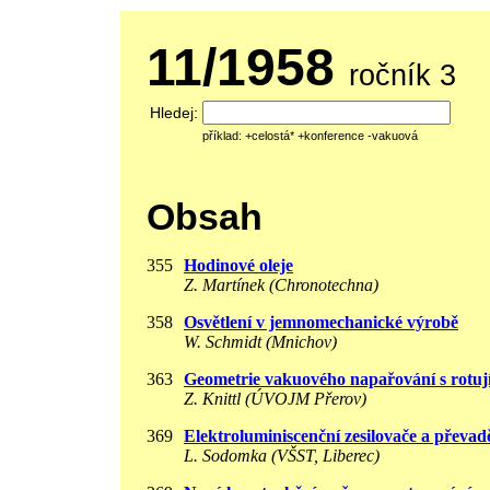
11/1958
ročník 3
Hledej:
příklad: +celostá* +konference -vakuová
Obsah
355
Hodinové oleje
Z. Martínek (Chronotechna)
358
Osvětlení v jemnomechanické výrobě
W. Schmidt (Mnichov)
363
Geometrie vakuového napařování s rotují
Z. Knittl (ÚVOJM Přerov)
369
Elektroluminiscenční zesilovače a převad
L. Sodomka (VŠST, Liberec)