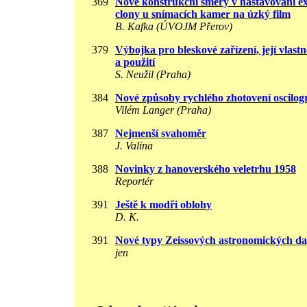
369
Nové konstrukční směry v nastavování ex
clony u snímacích kamer na úzký film
B. Kafka (ÚVOJM Přerov)
379
Výbojka pro bleskové zařízení, její vlastn
a použití
S. Neužil (Praha)
384
Nové způsoby rychlého zhotovení oscilo
Vilém Langer (Praha)
387
Nejmenší svahoměr
J. Valina
388
Novinky z hanoverského veletrhu 1958
Reportér
391
Ještě k modři oblohy
D. K.
391
Nové typy Zeissových astronomických da
jen