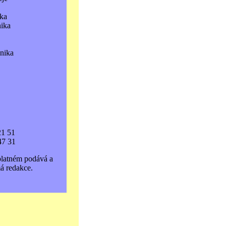
ka
nika
hnika
21 51
47 31
platném podává a
á redakce.