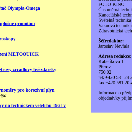
FOTO-KINO
ítač Olympia-Omega
Časoměrná techni
Kancelářská tech
Světelná technika
plošné promítání
Vakuová technika
Zdravotnická tec
roskopy
Šéfredaktor:
Jaroslav Nevřala
řízení METOQUICK
Adresa redakce:
Kabelíkova 1
Přerov
trový zrcadlový hvězdářský
750 02
tel: +420 581 24 
fax +420 581 20 
ynoměry pro korozivní plyn
Informace o před
olpa
objednávky přijím
ky na technickém veletrhu 1961 v