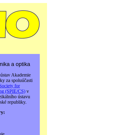
ika a optika
 ústav Akademie
ky za spoluúčasti
Society for
ing (SPIE/CS)
v
zikálního ústavu
ké republiky.
ry:
oje