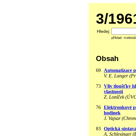
3/19
Hledej:
příklad: +celost
Obsah
69
Automatizace pr
V. E. Langer (P
73
Vliv tloušťky h
vlastnosti
Z. Loníček (ÚV
76
Elektronkové př
hodinek
J. Vajsar (Chro
83
Optická sústav
A. Schlesinger (