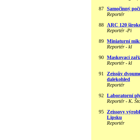
87
Samočinný poč
Reportér
88
ARC 120 široko
Reportér -Pi
89
Miniaturní mik
Reportér - kl
90
Maskovací za
Reportér - kl
91
Zeissův dvoume
dalekohled
Reportér
92
Laboratorní pl
Reportér - K. Št
95
Zeissovy výrob
Lipsku
Reportér