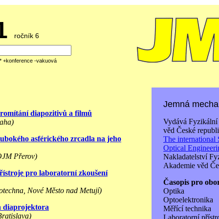
61
ročník 6
á* +konference -vakuová
Jemná mechan
omítání diapozitivů a filmů
Vydává Fyzikální
raha)
věd České republi
lubokého asférického zrcadla na jeho
The international 
Optical Engineer
OJM Přerov)
Nakladatelství Fy
Akademie věd Čes
ístroje pro laboratorní zkoušení
Časopis pro obo
notechna, Nové Město nad Metují)
Optika
Optoelektronika
a diaprojektora
Měřící technika
Bratislava)
Laboratorní přístr