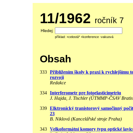
11/1962
ročník 7
Hledej:
příklad: +celostá* +konference -vakuová
Obsah
333
Přiblížením školy k praxi k rychlejšímu 
rozvoji
Redakce
334
Interferometr pre fotoelasticimetriu
J. Hajda, J. Tischler (ÚTMMP-ČSAV Bratis
339
Elktronický tranistorový samočinný poč
23
B. Niklová (Kancelářské stroje Praha)
343
Velkoformátní komory typu optické lavic