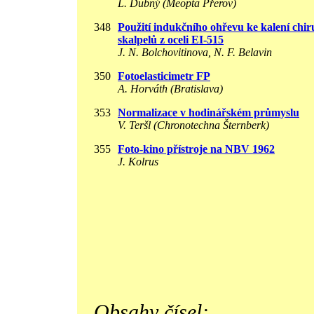
L. Dubný (Meopta Přerov)
348
Použití indukčního ohřevu ke kalení chi
skalpelů z oceli EI-515
J. N. Bolchovitinova, N. F. Belavin
350
Fotoelasticimetr FP
A. Horváth (Bratislava)
353
Normalizace v hodinářském průmyslu
V. Teršl (Chronotechna Šternberk)
355
Foto-kino přístroje na NBV 1962
J. Kolrus
Obsahy čísel: