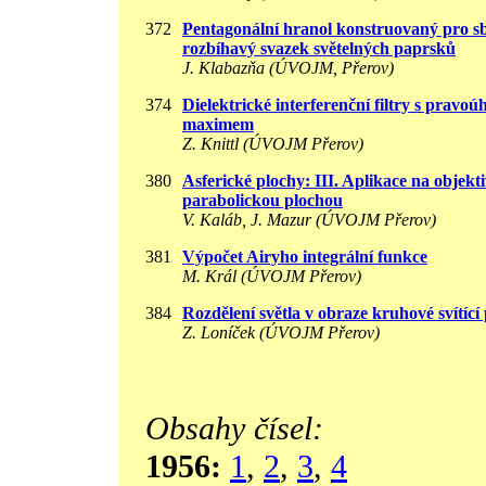
372
Pentagonální hranol konstruovaný pro sb
rozbíhavý svazek světelných paprsků
J. Klabazňa (ÚVOJM, Přerov)
374
Dielektrické interferenční filtry s pravo
maximem
Z. Knittl (ÚVOJM Přerov)
380
Asferické plochy: III. Aplikace na objekti
parabolickou plochou
V. Kaláb, J. Mazur (ÚVOJM Přerov)
381
Výpočet Airyho integrální funkce
M. Král (ÚVOJM Přerov)
384
Rozdělení světla v obraze kruhové svítící
Z. Loníček (ÚVOJM Přerov)
Obsahy čísel:
1956:
1
,
2
,
3
,
4