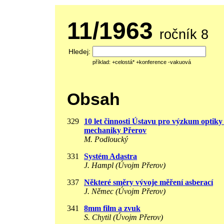
11/1963
ročník 8
Hledej:
příklad: +celostá* +konference -vakuová
Obsah
329
10 let činnosti Ústavu pro výzkum optiky
mechaniky Přerov
M. Podloucký
331
Systém Adastra
J. Hampl (Úvojm Přerov)
337
Některé směry vývoje měření asberací
J. Němec (Úvojm Přerov)
341
8mm film a zvuk
S. Chytil (Úvojm Přerov)