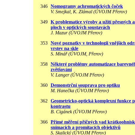
346
Nomogramy achromatických čoček
V. Smejkal, K. Zlámal (ÚVOJM Přerov)
349
K problematice výroby a užití přesných a
ploch v optických soustavách
J. Mazur (ÚVOJM Přerov)
353
Nové poznatky v technologii vnějších od
vrstev na skle
S. Minář (ÚVOJM, Přerov)
358
Některé problémy automatizace barevné
zvětšování
V. Langer (ÚVOJM Přerov)
360
Demonstrční souprava pro optiku
M. Hanečka (ÚVOJM Přerov)
362
Geometricko-optická komplexní funkce 
kontrastu
B. Cigánek (ÚVOJM Přerov)
366
Přímé měření příčných vad krátkoohnis
snímacích a promítacích objektivů
S. Skalický (ÚVOJM Přerov)