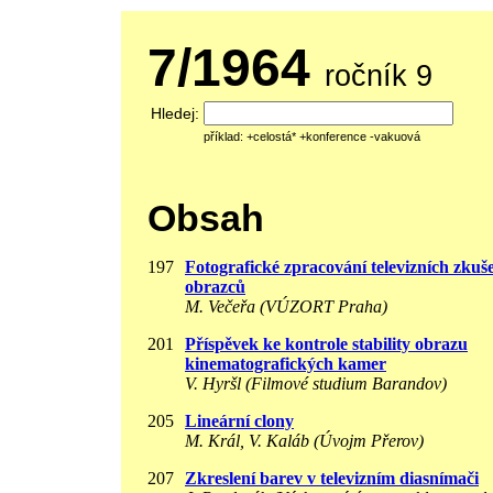
7/1964
ročník 9
Hledej:
příklad: +celostá* +konference -vakuová
Obsah
197
Fotografické zpracování televizních zkuš
obrazců
M. Večeřa (VÚZORT Praha)
201
Příspěvek ke kontrole stability obrazu
kinematografických kamer
V. Hyršl (Filmové studium Barandov)
205
Lineární clony
M. Král, V. Kaláb (Úvojm Přerov)
207
Zkreslení barev v televizním diasnímači