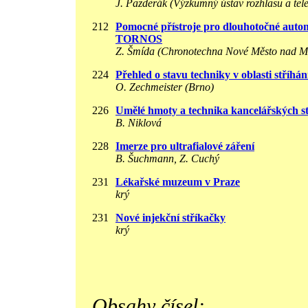
J. Pazderák (Výzkumný ústav rozhlasu a tele
212
Pomocné přístroje pro dlouhotočné auto
TORNOS
Z. Šmída (Chronotechna Nové Město nad Me
224
Přehled o stavu techniky v oblasti stříhán
O. Zechmeister (Brno)
226
Umělé hmoty a technika kancelářských s
B. Niklová
228
Imerze pro ultrafialové záření
B. Šuchmann, Z. Cuchý
231
Lékařské muzeum v Praze
krý
231
Nové injekční stříkačky
krý
Obsahy čísel: