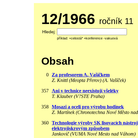
12/1966
ročník 11
Hledej:
příklad: +celostá* +konference -vakuová
Obsah
0
Za profesorem A. Vašíčkem
Z. Knittl (Meopta Přerov) (A. Vašíček)
357
Ani v technice neexistují všeléky
T. Klauber (V?STE Praha)
358
Mosazi a oceli pro výrobu hodinek
Z. Martínek (Chronotechna Nové Město nad
360
Technologie výroby SK lisovacích nástro
elektrojiskrovým způsobem
Jankovič (VUMA Nové Mesto nad Váhom)