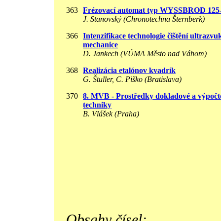
363
Frézovací automat typ WYSSBROD 125-
J. Stanovský (Chronotechna Šternberk)
366
Intenzifikace technologie čištění ultrazv
mechanice
D. Jankech (VÚMA Město nad Váhom)
368
Realizácia etalónov kvadrík
G. Štuller, C. Piško (Bratislava)
370
8. MVB - Prostředky dokladové a výpočt
techniky
B. Vlášek (Praha)
Obsahy čísel: