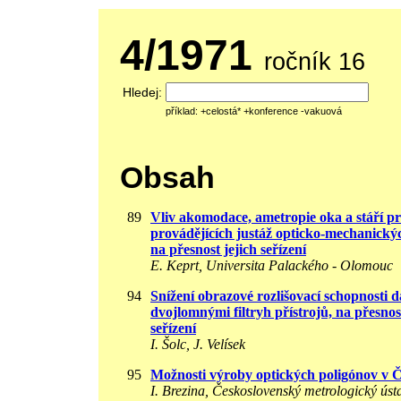
4/1971
ročník 16
Hledej:
příklad: +celostá* +konference -vakuová
Obsah
89
Vliv akomodace, ametropie oka a stáří p
provádějících justáž opticko-mechanickýc
na přesnost jejich seřízení
E. Keprt, Universita Palackého - Olomouc
94
Snížení obrazové rozlišovací schopnosti 
dvojlomnými filtryh přístrojů, na přesnost
seřízení
I. Šolc, J. Velísek
95
Možnosti výroby optických poligónov v
I. Brezina, Československý metrologický ústa