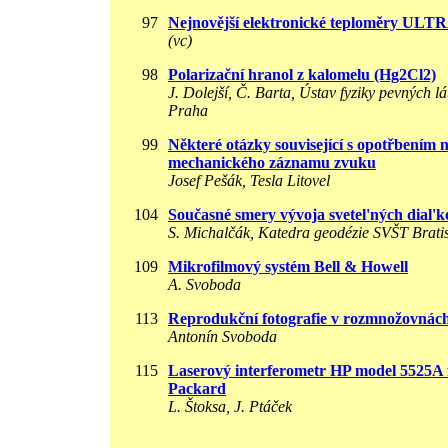
97
Nejnovější elektronické teploměry U
(vc)
98
Polarizační hranol z kalomelu (Hg2Cl2)
J. Dolejší, Č. Barta, Ústav fyziky pevných l
Praha
99
Některé otázky související s opotřbením n
mechanického záznamu zvuku
Josef Pešák, Tesla Litovel
104
Současné smery vývoja svetel'ných dial'
S. Michalčák, Katedra geodézie SVŠT Brati
109
Mikrofilmový systém Bell & Howell
A. Svoboda
113
Reprodukční fotografie v rozmnožovnác
Antonín Svoboda
115
Laserový interferometr HP model 5525A 
Packard
L. Štoksa, J. Ptáček