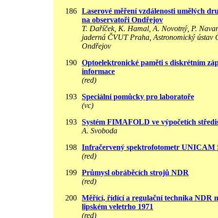
186
Laserové měření vzdálenosti umělých dr
na observatoři Ondřejov
T. Daříček, K. Hamal, A. Novotný, P. Navar
jaderná ČVUT Praha, Astronomický ústav 
Ondřejov
190
Optoelektronické paměti s diskrétním zá
informace
(red)
193
Speciální pomůcky pro laboratoře
(vc)
193
Systém FIMAFOLD ve výpočetích středis
A. Svoboda
198
Infračervený spektrofotometr UNICAM
(red)
199
Průmysl obráběcích strojů NDR
(red)
200
Měřící, řídící a regulační technika NDR 
lipském veletrho 1971
(red)