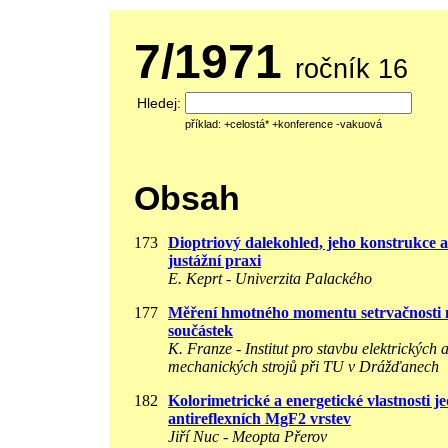
7/1971
ročník 16
Hledej:
příklad: +celostá* +konference -vakuová
Obsah
173
Dioptriový dalekohled, jeho konstrukce a 
justážní praxi
E. Keprt - Univerzita Palackého
177
Měření hmotného momentu setrvačnosti
součástek
K. Franze - Institut pro stavbu elektrických 
mechanických strojů při TU v Drážďanech
182
Kolorimetrické a energetické vlastnosti 
antireflexních MgF2 vrstev
Jiří Nuc - Meopta Přerov