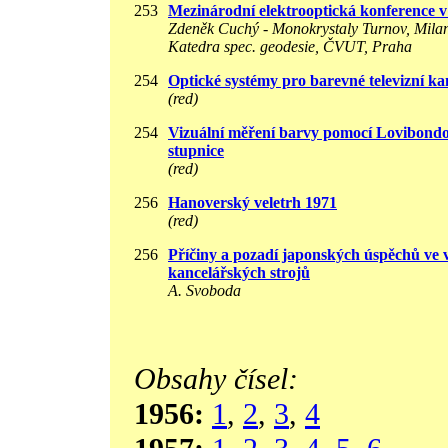
253
Mezinárodní elektrooptická konference 
Zdeněk Cuchý - Monokrystaly Turnov, Mila
Katedra spec. geodesie, ČVUT, Praha
254
Optické systémy pro barevné televizní k
(red)
254
Vizuální měření barvy pomocí Lovibond
stupnice
(red)
256
Hanoverský veletrh 1971
(red)
256
Příčiny a pozadí japonských úspěchů ve 
kancelářských strojů
A. Svoboda
Obsahy čísel:
1956:
1
,
2
,
3
,
4