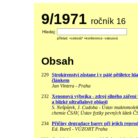
9/1971
ročník 16
Hledej:
příklad: +celostá* +konference -vakuová
Obsah
229
Strokírenství zůstane i v páté pětiletce h
článkem
Jan Vintera - Praha
232
Xenonová výbojka - zdroj silného záření v
a blízké ultrafialové oblasti
S. Nešpůrek, J. Cudoba - Ústav makromolek
chemie ČSAV, Ústav fyziky pevných látek Č
234
Příčiny degradace barev při jejich repro
Ed. Bureš - VÚZORT Praha