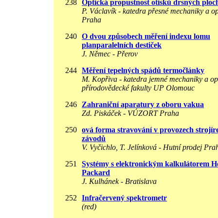
238
Optická propustnost otisků drsných ploc
P. Václavík - katedra přesné mechaniky a o
Praha
240
O dvou způsobech měření indexu lomu
planparalelních destiček
J. Němec - Přerov
244
Měření tepelných spádů termočlánky
M. Kopřiva - katedra jemné mechaniky a op
přírodovědecké fakulty UP Olomouc
246
Zahraniční aparatury z oboru vakua
Zd. Piskáček - VÚZORT Praha
250
ová forma stravování v provozech strojí
závodů
V. Vyčichlo, T. Jelínková - Hutní prodej Pra
251
Systémy s elektronickým kalkulátorem He
Packard
J. Kulhánek - Bratislava
252
Infračervený spektrometr
(red)