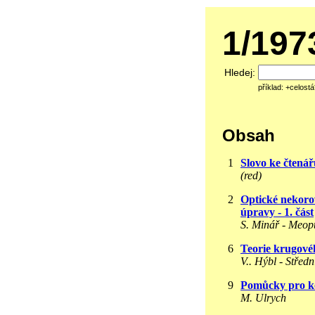
1/19
Hledej:
příklad: +celost
Obsah
1
Slovo ke čtená
(red)
2
Optické nekorov
úpravy - 1. část
S. Minář - Meop
6
Teorie krugové
V.. Hýbl - Střed
9
Pomůcky pro ko
M. Ulrych