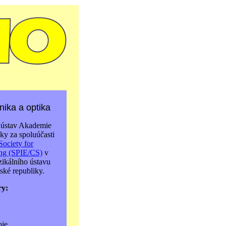
ika a optika
 ústav Akademie
ky za spoluúčasti
Society for
ing (SPIE/CS)
v
zikálního ústavu
ké republiky.
ry:
oje