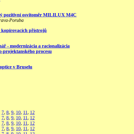
ký pozitivní osvitoměr MILILUX M4C
trava-Poruba
 kopírovacích přístrojů
nář - modernizácia a racionalizácia
o-projektanského procesu
optice v Bruselu
,
7
,
8
,
9
,
10
,
11
,
12
,
7
,
8
,
9
,
10
,
11
,
12
,
7
,
8
,
9
,
10
,
11
,
12
,
7
,
8
,
9
,
10
,
11
,
12
,
7
,
8
,
9
,
10
,
11
,
12