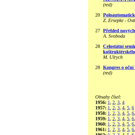
(red)
20
Poloautomatic
Z. Ersepke - Os
27
Přehled nových
A. Svoboda
28
Celostátní semi
koštruktérskéh
M. Ulrych
28
Kongres o oční 
(red)
Obsahy čísel:
1956:
1
,
2
,
3
,
4
1957:
1
,
2
,
3
,
4
,
5
,
6
1958:
1
,
2
,
3
,
4
,
5
,
6
1959:
1
,
2
,
3
,
4
,
5
,
6
1960:
1
,
2
,
3
,
4
,
5
,
6
1961:
1
,
2
,
3
,
4
,
5
,
6
1962:
1
,
2
,
3
,
4
,
5
,
6