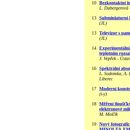
10
Bezkontaktní in
L. Dabergerová -
13
Subminiaturní 
(JL)
13
Televizor s pam
(JL)
14
Experimentální 
teplotním rozsa
J. Vepřek - Ústa
16
Spektrální abso
L. Sodomka, A. Kl
Liberec
17
Moderní konstr
(i-y)
18
Měření tloušťk
elektronové mi
M. Molčík
19
Nový fotografic
MINOLTA X