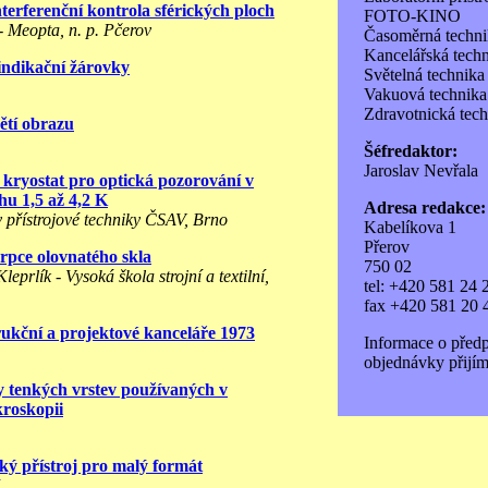
terferenční kontrola sférických ploch
FOTO-KINO
 Meopta, n. p. Pčerov
Časoměrná techni
Kancelářská tech
indikační žárovky
Světelná technika
Vakuová technika
Zdravotnická tec
ětí obrazu
Šéfredaktor:
Jaroslav Nevřala
kryostat pro optická pozorování v
hu 1,5 až 4,2 K
Adresa redakce:
v přístrojové techniky ČSAV, Brno
Kabelíkova 1
Přerov
rpce olovnatého skla
750 02
eprlík - Vysoká škola strojní a textilní,
tel: +420 581 24 
fax +420 581 20 
ukční a projektové kanceláře 1973
Informace o před
objednávky přijím
y tenkých vrstev používaných v
kroskopii
ký přístroj pro malý formát
M