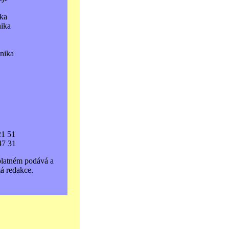
ka
nika
hnika
21 51
47 31
platném podává a
á redakce.