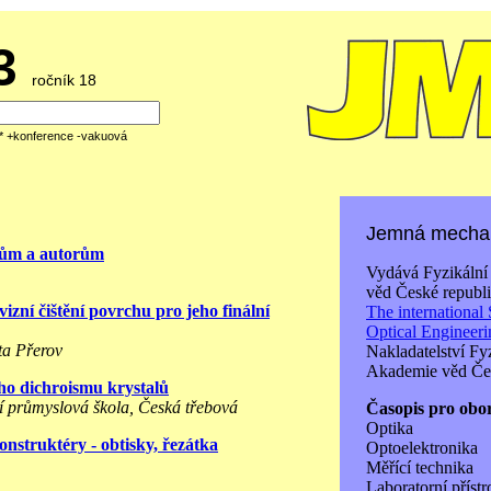
73
ročník 18
á* +konference -vakuová
Jemná mechan
řům a autorům
Vydává Fyzikální
věd České republi
izní čištění povrchu pro jeho finální
The international 
Optical Engineer
ta Přerov
Nakladatelství Fy
Akademie věd Čes
ho dichroismu krystalů
ní průmyslová škola, Česká třebová
Časopis pro obo
Optika
nstruktéry - obtisky, řezátka
Optoelektronika
Měřící technika
Laboratorní přístr