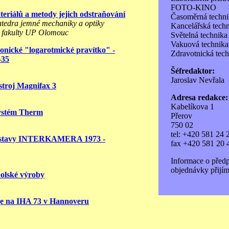
FOTO-KINO
eriálů a metody jejich odstraňování
Časoměrná techni
atedra jemné mechaniky a optiky
Kancelářská tech
é fakulty UP Olomouc
Světelná technika
Vakuová technika
ronické "logarotmické pravítko" -
Zdravotnická tec
-35
Šéfredaktor:
Jaroslav Nevřala
stroj Magnifax 3
Adresa redakce:
Kabelíkova 1
systém Therm
Přerov
750 02
tel: +420 581 24 
výstavy INTERKAMERA 1973 -
fax +420 581 20 
Informace o před
objednávky přijím
 polské výroby
je na IHA 73 v Hannoveru