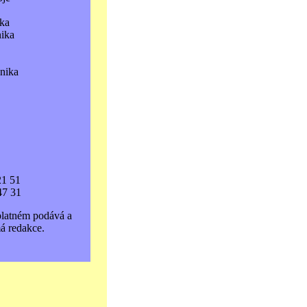
ka
nika
hnika
21 51
47 31
platném podává a
á redakce.