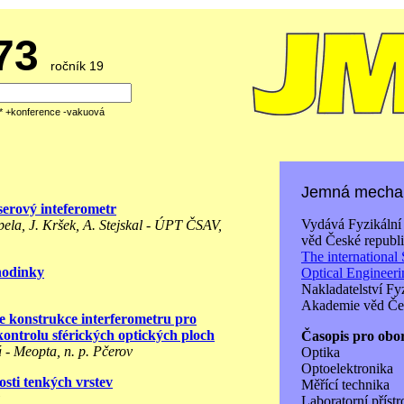
973
ročník 19
á* +konference -vakuová
Jemná mechan
serový inteferometr
Vydává Fyzikální
pela, J. Kršek, A. Stejskal - ÚPT ČSAV,
věd České republi
The international 
hodinky
Optical Engineer
Nakladatelství Fy
Akademie věd Čes
e konstrukce interferometru pro
ontrolu sférických optických ploch
Časopis pro obo
 - Meopta, n. p. Pčerov
Optika
Optoelektronika
osti tenkých vrstev
Měřící technika
Laboratorní přístr