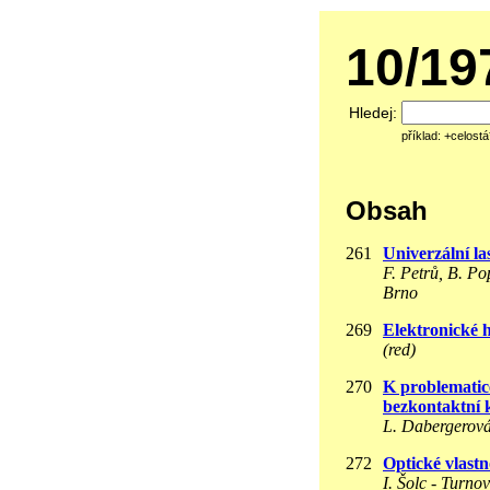
10/1
Hledej:
příklad: +celost
Obsah
261
Univerzální la
F. Petrů, B. Po
Brno
269
Elektronické 
(red)
270
K problematic
bezkontaktní k
L. Dabergerová
272
Optické vlastn
I. Šolc - Turnov