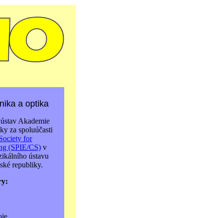
ika a optika
 ústav Akademie
ky za spoluúčasti
Society for
ing (SPIE/CS)
v
zikálního ústavu
ké republiky.
ry:
oje