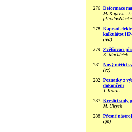
276
Deformace mat
M. Kopřiva - k
přírodovědeck
278
Kapesní elekt
kalkulátot HP
(red)
279
Zvětšovací pří
K. Macháček
281
Nový měřící 
(vc)
282
Poznatky z 
dokončení
J. Kolrus
287
Kreslící stoly
M. Ulrych
288
Přesné nástro
(gn)