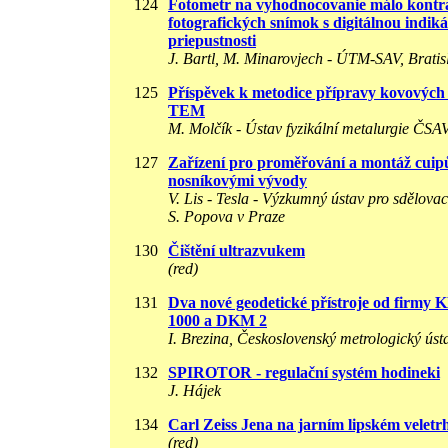
124
Fotometr na vyhodnocovanie málo kontr
fotografických snímok s digitálnou indik
priepustnosti
J. Bartl, M. Minarovjech - ÚTM-SAV, Bratis
125
Příspěvek k metodice přípravy kovových f
TEM
M. Molčík - Ústav fyzikální metalurgie ČSA
127
Zařízení pro proměřování a montáž cuip
nosníkovými vývody
V. Lis - Tesla - Výzkumný ústav pro sdělovac
S. Popova v Praze
130
Čištění ultrazvukem
(red)
131
Dva nové geodetické přístroje od firm
1000 a DKM 2
I. Brezina, Československý metrologický ústa
132
SPIROTOR - regulační systém hodineki
J. Hájek
134
Carl Zeiss Jena na jarním lipském veletr
(red)