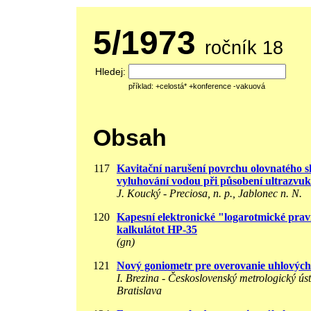
5/1973
ročník 18
Hledej:
příklad: +celostá* +konference -vakuová
Obsah
117
Kavitační narušení povrchu olovnatého sk
vyluhování vodou při působení ultrazvu
J. Koucký - Preciosa, n. p., Jablonec n. N.
120
Kapesní elektronické "logarotmické prav
kalkulátot HP-35
(gn)
121
Nový goniometr pre overovanie uhlových
I. Brezina - Československý metrologický úst
Bratislava