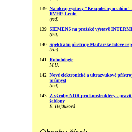
139
Na okraj výstavy "Ke společným cílům" 
RVHP, Lenin
(red)
139
SIEMENS na pražské výstavě INTERM
(red)
140
Spektrální přístroje Maďarské lidové re
(He)
141
Robotologie
M.U.
142
Nové elektronické a ultrazvukové přístro
průmysl
(red)
143
Z výroby NDR pro konstruktéry - pravít
šablony
E. Hejduková