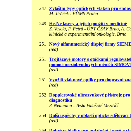
247
Zvláštní typy optických vláken pro endos
M. Jiráček - VÚMS Praha
249
He-Ne lasery a jejich použití v medicíně
Z. Veselá, F. Petrů - ÚPT ČSAV Brno, A. C
klinické a experimentální onkologie, Brno
251
Nový alfanumerický displej firmy SIE
(red)
251
Trojfázové motory s otáčkami regulovate
pomocí meziobvodových měničů SIMO
(red)
251
Využití vláknové optiky pro dopravní zn
(red)
252
Dopplerovské ultrazvukové přístroje pro
diagnostiku
P. Neumann - Tesla Valašské Meziříčí
254
Další úspěchy v oblasti optické sdělovací 
(red)
254
Dobré vyhlídky pro uplatnění laserů v ch