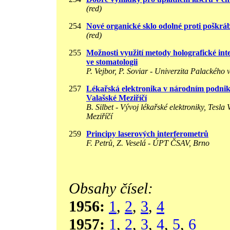
(red)
254
Nové organické sklo odolné proti poškrá
(red)
255
Možnosti využití metody holografické int
ve stomatologii
P. Vejbor, P. Soviar - Univerzita Palackého
257
Lékařská elektronika v národním podn
Valašské Meziříčí
B. Silbet - Vývoj lékařské elektroniky, Tesla 
Meziříčí
259
Principy laserových interferometrů
F. Petrů, Z. Veselá - ÚPT ČSAV, Brno
Obsahy čísel:
1956:
1
,
2
,
3
,
4
1957:
1
,
2
,
3
,
4
,
5
,
6