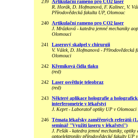
239
Artikulační rameno pro CO2 laser
R. Horák, D. Hofmanová, F. Kalinec, V. Vál
Přírodovědecká fakulta UP, Olomouc
240
Artikulační rameno pro CO2 laser
J. Mrázková - katedra jemné mechaniky aop
Olomouci
241
Laserový skalpel v chirurgii
V. Válek, D. Hofmanová - Přírodovědecká f
Olomouci
242
Křemíková čidla tlaku
(red)
242
Laser osvětluje teleobraz
(red)
243
Některé aplikace holografie a holografick
interferometrie v lékařství
J. Keprt - Laboratoř optiky UP v Olomouci
246
Témata lékařsky zaměřených referátů (1. 
seminář ''Využití laseru v lékařství'')
J. Pešák - katedra jemné mechaniky, optiky 
optoelektroniky přírodovědecké fakulty UP