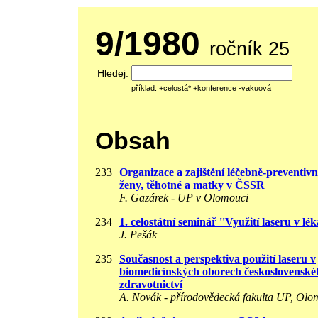
9/1980
ročník 25
Hledej:
příklad: +celostá* +konference -vakuová
Obsah
233
Organizace a zajištění léčebně-preventivn
ženy, těhotné a matky v ČSSR
F. Gazárek - UP v Olomouci
234
1. celostátní seminář ''Využití laseru v lék
J. Pešák
235
Současnost a perspektiva použití laseru v
biomedicínských oborech československé
zdravotnictví
A. Novák - přírodovědecká fakulta UP, Ol