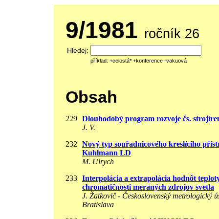
9/1981
ročník 26
Hledej:
příklad: +celostá* +konference -vakuová
Obsah
229
Dlouhodobý program rozvoje čs. strojírenst
J. V.
232
Nový typ souřadnicového kreslícího příst
Kuhlmann LD
M. Ulrych
233
Interpolácia a extrapolácia hodnôt teplot
chromatičnosti meraných zdrojov svetla
J. Žatkovič - Československý metrologický ú
Bratislava