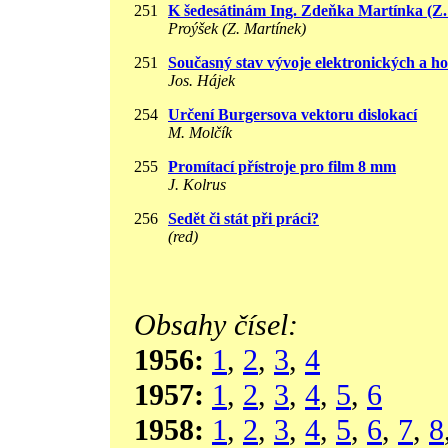
251
K šedesátinám Ing. Zdeňka Martínka (Z
Proýšek (Z. Martínek)
251
Současný stav vývoje elektronických a h
Jos. Hájek
254
Určení Burgersova vektoru dislokací
M. Molčík
255
Promítací přístroje pro film 8 mm
J. Kolrus
256
Sedět či stát při práci?
(red)
Obsahy čísel:
1956:
1
,
2
,
3
,
4
1957:
1
,
2
,
3
,
4
,
5
,
6
1958:
1
,
2
,
3
,
4
,
5
,
6
,
7
,
8