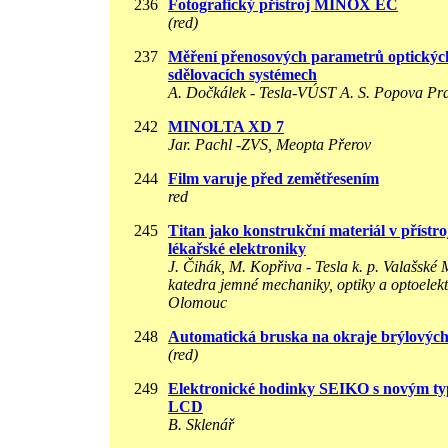
236
Fotografický přístroj MINOX ЕС
(red)
237
Měření přenosových parametrů optickýc
sdělovacích systémech
A. Dočkálek - Tesla-VÚST A. S. Popova Pr
242
MINOLTA XD 7
Jar. Pachl -ZVS, Meopta Přerov
244
Film varuje před zemětřesením
red
245
Titan jako konstrukční materiál v přístro
lékařské elektroniky
J. Čihák, M. Kopřiva - Tesla k. p. Valašské M
katedra jemné mechaniky, optiky a optoelek
Olomouc
248
Automatická bruska na okraje brýlových
(red)
249
Elektronické hodinky SEIKO s novým ty
LCD
B. Sklenář