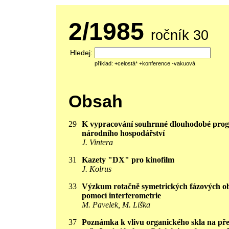
2/1985
ročník 30
Hledej:
příklad: +celostá* +konference -vakuová
Obsah
29
K vypracování souhrnné dlouhodobé pro
národního hospodářství
J. Vintera
31
Kazety "DX" pro kinofilm
J. Kolrus
33
Výzkum rotačně symetrických fázových o
pomocí interferometrie
M. Pavelek, M. Liška
37
Poznámka k vlivu organického skla na př