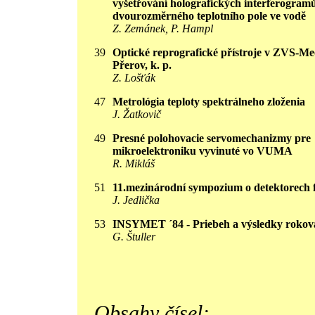
vyšetřování holografických interferogram
dvourozměrného teplotního pole ve vodě
Z. Zemánek, P. Hampl
39
Optické reprografické přístroje v ZVS-M
Přerov, k. p.
Z. Lošťák
47
Metrológia teploty spektrálneho zloženia
J. Žatkovič
49
Presné polohovacie servomechanizmy pre
mikroelektroniku vyvinuté vo VUMA
R. Mikláš
51
11.mezinárodní sympozium o detektorech 
J. Jedlička
53
INSYMET ´84 - Priebeh a výsledky rokov
G. Štuller
Obsahy čísel: