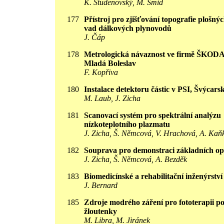
K. Studenovský, M. Šmíd
177
Přístroj pro zjišťování topografie plošný
vad dálkových plynovodů
J. Čáp
178
Metrologická návaznost ve firmě ŠKODA 
Mladá Boleslav
F. Kopřiva
180
Instalace detektoru částic v PSI, Švýcars
M. Laub, J. Zicha
181
Scanovací systém pro spektrální analýzu
nízkoteplotního plazmatu
J. Zicha, Š. Němcová, V. Hrachová, A. Kaň
182
Souprava pro demonstraci základních op
J. Zicha, Š. Němcová, A. Bezděk
183
Biomedicínské a rehabilitační inženýrství
J. Bernard
185
Zdroje modrého záření pro fototerapii p
žloutenky
M. Libra, M. Jiránek