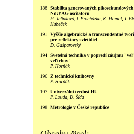
188
Stabilita generovaných pikosekundových
Nd:YAG oscilátoru
H. Jelínková, I. Procházka, K. Hamal, J. Bla
Kubeček
191
Vyššie algebraické a transcendentné tvor
pre reflektory svietidiel
D. Gašparovský
194
Svetelná technika v popredí záujmu "ve
veľtrhov"
P. Horňák
196
Z technické knihovny
P. Horňák
197
Univerzální tvrdost HU
P. Louda, D. Šída
198
Metrologie v České republice
Obsahy čísel: