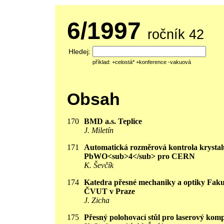
6/1997
ročník 42
Hledej:
příklad: +celostá* +konference -vakuová
Obsah
170
BMD a.s. Teplice
J. Miletín
171
Automatická rozměrová kontrola krystal
PbWO<sub>4</sub> pro CERN
K. Ševčík
174
Katedra přesné mechaniky a optiky Fakul
ČVUT v Praze
J. Zicha
175
Přesný polohovací stůl pro laserový kom