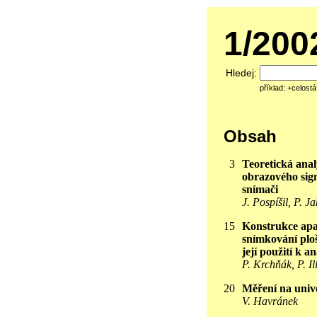
1/20
Hledej:
příklad: +celost
Obsah
3
Teoretická ana
obrazového sign
snímači
J. Pospíšil, P. J
15
Konstrukce ap
snímkování ploš
její použití k 
P. Krchňák, P. Il
20
Měření na univ
V. Havránek