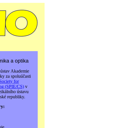
ika a optika
 ústav Akademie
ky za spoluúčasti
Society for
ing (SPIE/CS)
v
zikálního ústavu
ké republiky.
ry:
oje