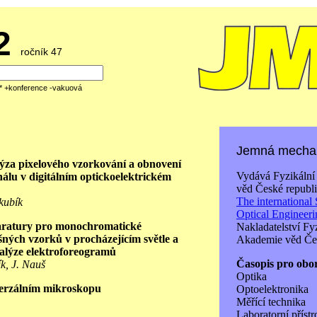
02
ročník 47
á* +konference -vakuová
Jemná mechan
lýza pixelového vzorkování a obnovení
Vydává Fyzikální
álu v digitálním optickoelektrickém
věd České republi
The international 
akubík
Optical Engineer
aratury pro monochromatické
Nakladatelství Fy
ných vzorků v procházejícím světle a
Akademie věd Čes
analýze elektroforeogramů
Časopis pro obo
ík, J. Nauš
Optika
erzálním mikroskopu
Optoelektronika
Měřící technika
Laboratorní přístr