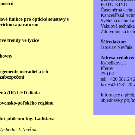
 mistrů
FOTO-KINO
Časoměrná techni
Kancelářská tech
ové funkce pro optické soustavy s
Světelná technika
rickou aparaturou
Vakuová technika
Zdravotnická tec
vé trendy ve fyzice"
Šéfredaktor:
Jaroslav Nevřala
ihovny
Adresa redakce:
Kabelíkova 1
Přerov
gemente meradiel a ich
750 02
zabezpečení
tel: +420 581 24 
fax +420 581 20 
ená (IR) LED dioda
Informace o před
objednávky přijím
lovensko-poľského regiónu
ní jubileum Ing. Ladislava
 Vychodil, J. Nevřala