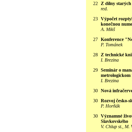
22
Z dílny starých
red.
23
Výpočet rozptyl
konečnou nume
A. Mikš
27
Konference "No
P. Tománek
28
Z technické kn
I. Brezina
29
Seminár o mana
metrologickom 
I. Brezina
30
Nová infračerv
30
Rozvoj česko-s
P. Horňák
30
Významné život
Slavkovského
V. Chlup st., M.