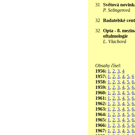
31
Světová novink
P. Selingerová
32
Badatelské ce
32
Opta - 8. mezin
oftalmologie
L. Vlachová
Obsahy čísel:
1956:
1
,
2
,
3
,
4
1957:
1
,
2
,
3
,
4
,
5
,
6
1958:
1
,
2
,
3
,
4
,
5
,
6
1959:
1
,
2
,
3
,
4
,
5
,
6
1960:
1
,
2
,
3
,
4
,
5
,
6
1961:
1
,
2
,
3
,
4
,
5
,
6
1962:
1
,
2
,
3
,
4
,
5
,
6
1963:
1
,
2
,
3
,
4
,
5
,
6
1964:
1
,
2
,
3
,
4
,
5
,
6
1965:
1
,
2
,
3
,
4
,
5
,
6
1966:
1
,
2
,
3
,
4
,
5
,
6
1967:
1
,
2
,
3
,
4
,
5
,
6