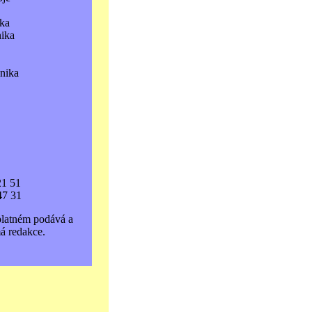
ka
nika
hnika
21 51
47 31
platném podává a
á redakce.