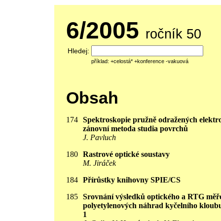
6/2005
ročník 50
Hledej:
příklad: +celostá* +konference -vakuová
Obsah
174
Spektroskopie pružně odražených elektr
zánovní metoda studia povrchů
J. Pavluch
180
Rastrové optické soustavy
M. Jiráček
184
Přírůstky knihovny SPIE/CS
185
Srovnání výsledků optického a RTG měř
polyetylenových náhrad kyčelního klou
1