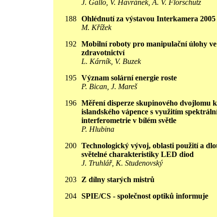
J. Gallo, V. Havránek, A. V. Florschutz
188
Ohlédnutí za výstavou Interkamera 2005
M. Křížek
192
Mobilní roboty pro manipulační úlohy ve
zdravotnictví
L. Kárník, V. Buzek
195
Význam solární energie roste
P. Bican, J. Mareš
196
Měření disperze skupinového dvojlomu k
islandského vápence s využitím spektráln
interferometrie v bílém světle
P. Hlubina
200
Technologický vývoj, oblasti použití a d
světelné charakteristiky LED diod
J. Truhlář, K. Studenovský
203
Z dílny starých mistrů
204
SPIE/CS - společnost optiků informuje