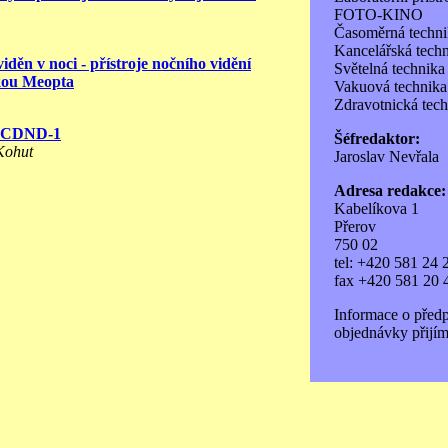
FOTO-KINO
Časoměrná techni
Kancelářská tech
viděn v noci - přístroje nočního vidění
Světelná technika
čkou Meopta
Vakuová technika
Zdravotnická tec
če CDND-1
Šéfredaktor:
 Kohut
Jaroslav Nevřala
Adresa redakce:
Kabelíkova 1
Přerov
750 02
tel: +420 581 24 
fax +420 581 20 
Informace o před
objednávky přijím