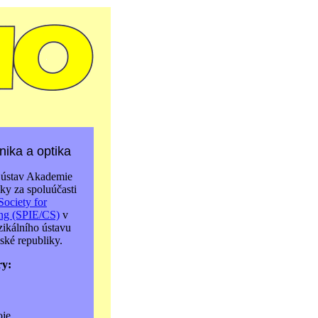
ika a optika
 ústav Akademie
ky za spoluúčasti
Society for
ing (SPIE/CS)
v
zikálního ústavu
ké republiky.
ry:
oje