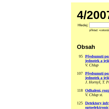
4/20
Hledej:
příklad: +celost
Obsah
95
Předsunutí po
jednotek a jej
V. Chlup
107
Předsunutí po
jednotek a jej
J. Hornyš, T. P
118
Odhalení, rozp
V. Chlup st.
125
Detektory inf
optoelektronic