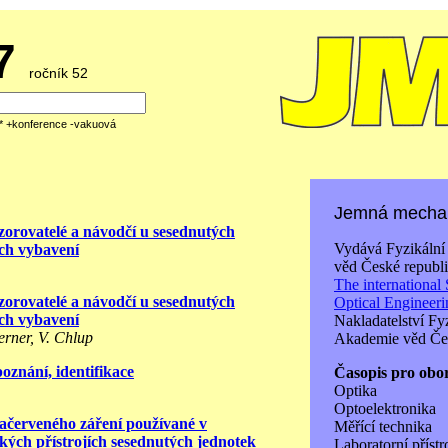
07
ročník 52
á* +konference -vakuová
Jemná mechan
zorovatelé a návodčí u sesednutých
Vydává Fyzikální
ich vybavení
věd České republi
The international 
zorovatelé a návodčí u sesednutých
Optical Engineer
ich vybavení
Nakladatelství Fy
erner, V. Chlup
Akademie věd Čes
oznání, identifikace
Časopis pro obo
Optika
Optoelektronika
račerveného záření používané v
Měřící technika
kých přístrojích sesednutých jednotek
Laboratorní přístr