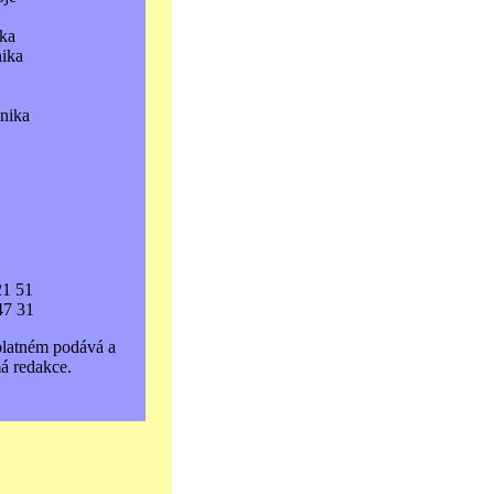
ka
nika
hnika
21 51
47 31
platném podává a
á redakce.