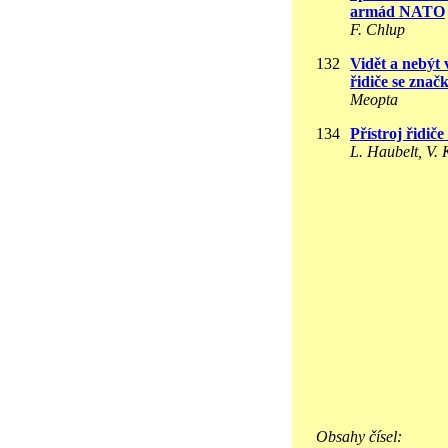
armád NATO
F. Chlup
132
Vidět a nebýt 
řidiče se zna
Meopta
134
Přístroj řidi
L. Haubelt, V.
Obsahy čísel: