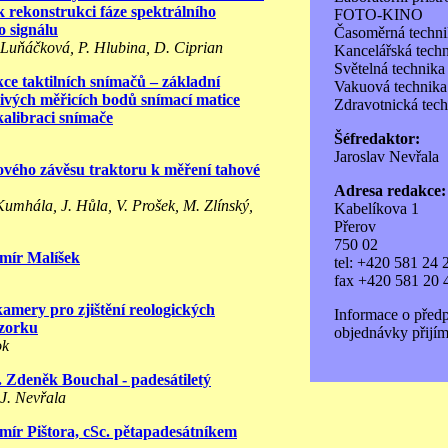
 rekonstrukci fáze spektrálního
FOTO-KINO
o signálu
Časoměrná techni
 Luňáčková, P. Hlubina, D. Ciprian
Kancelářská tech
Světelná technika
ce taktilních snímačů – základní
Vakuová technika
livých měřicích bodů snímací matice
Zdravotnická tec
kalibraci snímače
Šéfredaktor:
Jaroslav Nevřala
dového závěsu traktoru k měření tahové
Adresa redakce:
Kumhála, J. Hůla, V. Prošek, M. Zlínský,
Kabelíkova 1
Přerov
750 02
imír Malíšek
tel: +420 581 24 
fax +420 581 20 
amery pro zjištění reologických
Informace o před
vzorku
objednávky přijím
ok
. Zdeněk Bouchal - padesátiletý
J. Nevřala
omír Pištora, cSc. pětapadesátníkem