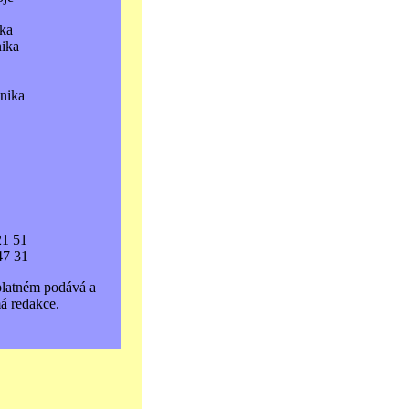
ka
nika
hnika
21 51
47 31
platném podává a
á redakce.