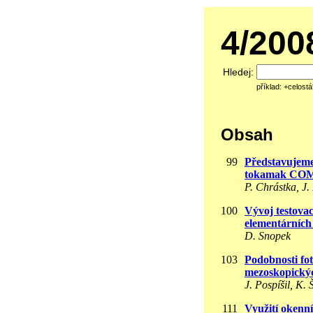
4/20
Hledej:
příklad: +celost
Obsah
99
Představujeme
tokamak CO
P. Chrástka, J.
100
Vývoj testova
elementárních 
D. Snopek
103
Podobnosti fo
mezoskopickýc
J. Pospíšil, K.
111
Využití okenn