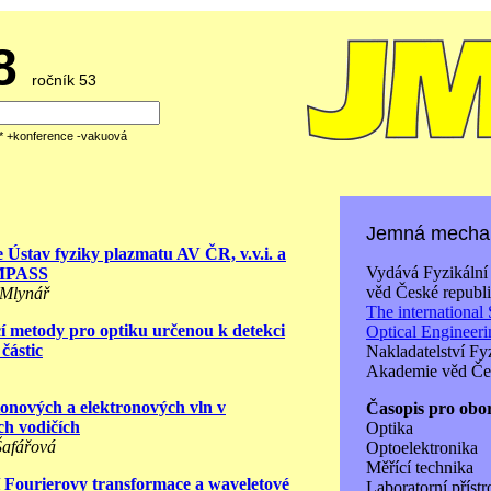
08
ročník 53
á* +konference -vakuová
Jemná mechan
 Ústav fyziky plazmatu AV ČR, v.v.i. a
Vydává Fyzikální
MPASS
věd České republi
 Mlynář
The international 
cí metody pro optiku určenou k detekci
Optical Engineer
částic
Nakladatelství Fy
Akademie věd Čes
tonových a elektronových vln v
Časopis pro obo
h vodičích
Optika
 Šafářová
Optoelektronika
Měřící technika
í Fourierovy transformace a waveletové
Laboratorní přístr