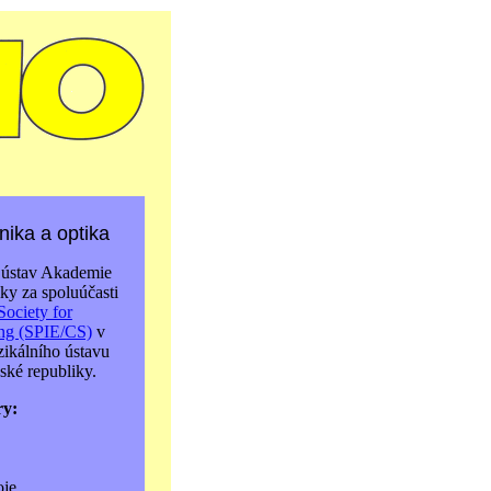
ika a optika
 ústav Akademie
ky za spoluúčasti
Society for
ing (SPIE/CS)
v
zikálního ústavu
ké republiky.
ry:
oje