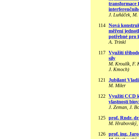
transformace k
interferenčníh
J. Luňáček, M.
114
Nová konstruk
měření jednot
potřebné pro 
A. Trinkl
117
Využití tříbo
síly
M. Kroulík, F. 
J. Kmoch)
121
Jubilant Vlad
M. Miler
122
Využití CCD k
vlastností bio
J. Zeman, J. B
125
prof. Rndr. dr
M. Hrabovský, 
126
prof. ing. Jar