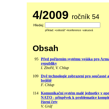
4/2009
ročník 54
Hledej:
příklad: +celostá* +konference -vakuová
Obsah
95
Před pořízením systému vojáka pro Arm
republiky
I. Zbořil, V. Chlup
109
Dvě technologie zobrazení pro současné 
bojiště
F. Chlup
114
Komunikační systém malé jednotky v ope
NATO - příspěvek k problematice komple
řízení čety
V. Gráf