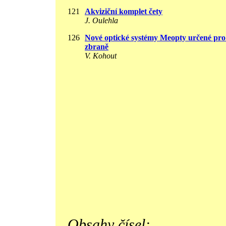
121
Akviziční komplet čety
J. Oulehla
126
Nové optické systémy Meopty určené pro
zbraně
V. Kohout
Obsahy čísel: